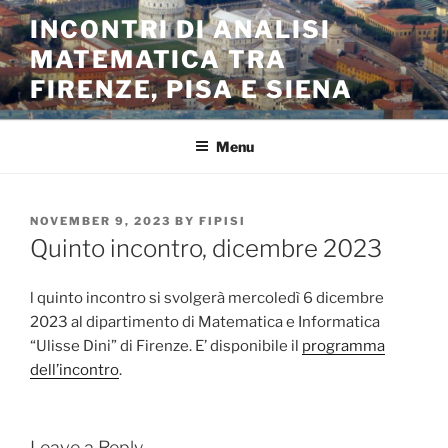
Skip
INCONTRI DI ANALISI
to
MATEMATICA TRA
content
FIRENZE, PISA E SIENA
Menu
POSTED
NOVEMBER 9, 2023
BY
FIPISI
ON
Quinto incontro, dicembre 2023
l quinto incontro si svolgerà mercoledì 6 dicembre
2023 al dipartimento di Matematica e Informatica
“Ulisse Dini” di Firenze. E’ disponibile il
programma
dell’incontro
.
Leave a Reply